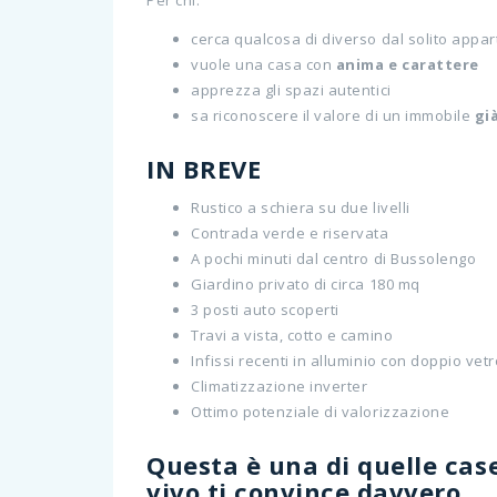
Per chi:
cerca qualcosa di diverso dal solito appa
vuole una casa con
anima e carattere
apprezza gli spazi autentici
sa riconoscere il valore di un immobile
gi
IN BREVE
Rustico a schiera su due livelli
Contrada verde e riservata
A pochi minuti dal centro di Bussolengo
Giardino privato di circa 180 mq
3 posti auto scoperti
Travi a vista, cotto e camino
Infissi recenti in alluminio con doppio vet
Climatizzazione inverter
Ottimo potenziale di valorizzazione
Questa è una di quelle cas
vivo ti convince davvero
.