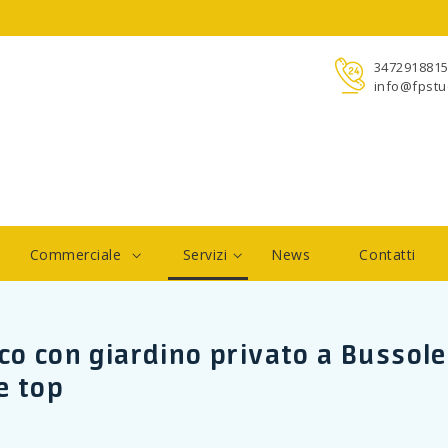
347291881
info@fpstud
Commerciale
Servizi
News
Contatti
co con giardino privato a Bussole
e top