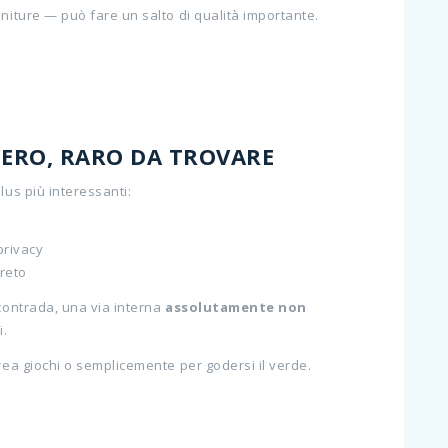
initure — può fare un salto di qualità importante.
VERO, RARO DA TROVARE
us più interessanti:
privacy
creto
 contrada, una via interna
assolutamente non
i.
area giochi o semplicemente per godersi il verde.