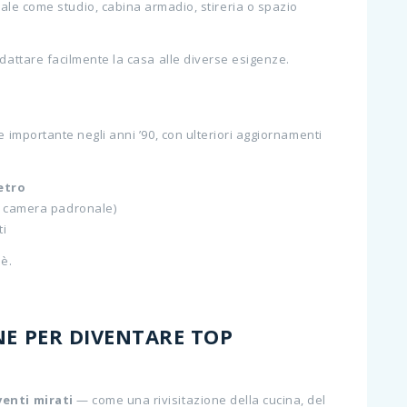
eale come studio, cabina armadio, stireria o spazio
adattare facilmente la casa alle diverse esigenze.
e importante negli anni ’90, con ulteriori aggiornamenti
etro
e camera padronale)
ti
’è.
NE PER DIVENTARE TOP
venti mirati
— come una rivisitazione della cucina, del