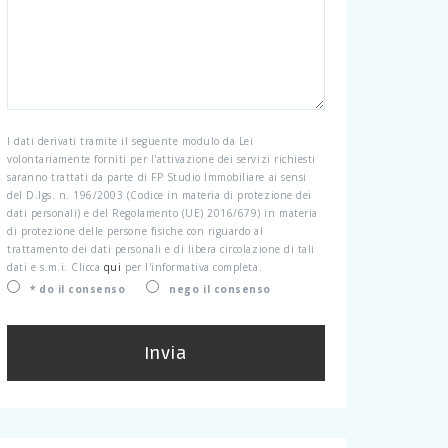
I dati derivati tramite il seguente modulo da Lei
volontariamente forniti per l'attivazione dei servizi richiesti
saranno trattati da parte di FP Studio Immobiliare ai sensi
del D.lgs. n. 196/2003 (Codice in materia di protezione dei
dati personali) e del Regolamento (UE) 2016/679) in materia
di protezione delle persone fisiche con riguardo al
trattamento dei dati personali e di libera circolazione di tali
dati e s.m.i. Clicca
qui
per l'informativa completa.
* do il consenso
nego il consenso
Invia