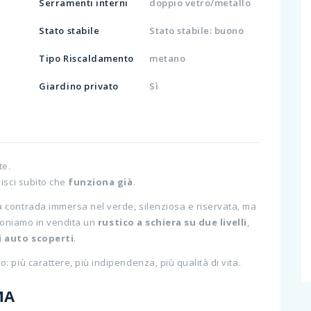
Serramenti interni
doppio vetro/metallo
Stato stabile
Stato stabile: buono
Tipo Riscaldamento
metano
Giardino privato
Sì
te.
isci subito che
funziona già
.
 contrada immersa nel verde, silenziosa e riservata, ma
roponiamo in vendita un
rustico a schiera su due livelli
,
i auto scoperti
.
 più carattere, più indipendenza, più qualità di vita.
MA